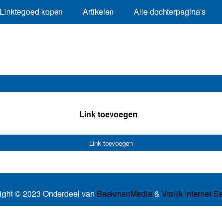
Linktegoed kopen
Artikelen
Alle dochterpagina's
Link toevoegen
Link toevoegen
ight © 2023 Onderdeel van
BaakmanMedia
&
Vrolijk Internet S